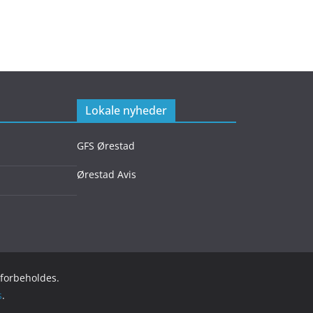
Lokale nyheder
GFS Ørestad
Ørestad Avis
r forbeholdes.
s
.