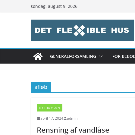
Skip
søndag, august 9, 2026
to
content
GENERALFORSAMLING
FOR BEBO
afløb
NYTTIG VIDEN
april 17, 2024
admin
Rensning af vandlåse