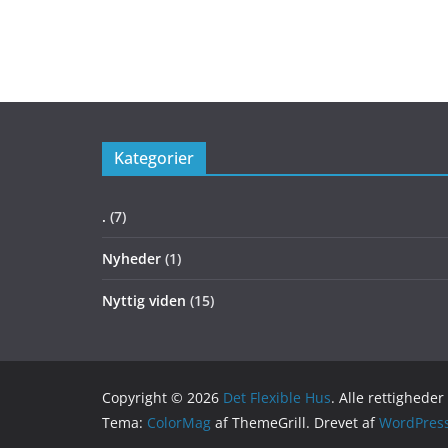
Kategorier
.
(7)
Nyheder
(1)
Nyttig viden
(15)
Copyright © 2026
Det Flexible Hus
. Alle rettighede
Tema:
ColorMag
af ThemeGrill. Drevet af
WordPres