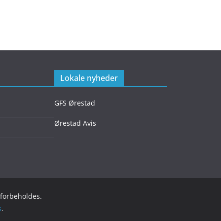
Lokale nyheder
GFS Ørestad
Ørestad Avis
r forbeholdes.
s
.