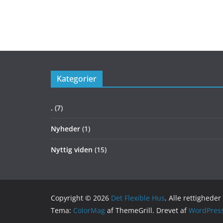
Kategorier
.
(7)
Nyheder
(1)
Nyttig viden
(15)
Copyright © 2026
Det Flexible Hus
. Alle rettighede
Tema:
ColorMag
af ThemeGrill. Drevet af
WordPres